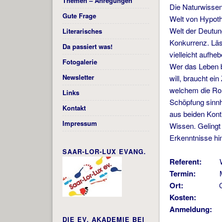
Themen – Anregungen
Die Naturwissen
Gute Frage
Welt von Hypoth
Welt der Deutu
Literarisches
Konkurrenz. Läs
Da passiert was!
vielleicht aufhe
Fotogalerie
Wer das Leben b
Newsletter
will, braucht ei
welchem die Ro
Links
Schöpfung sinnha
Kontakt
aus beiden Kont
Impressum
Wissen. Gelingt
Erkenntnisse hi
SAAR-LOR-LUX EVANG.
Referent:
Winfr
Termin:
Mi, 09
Ort:
Christus
Kosten:
ke
Anmeldung:
bi
DIE EV. AKADEMIE BEI