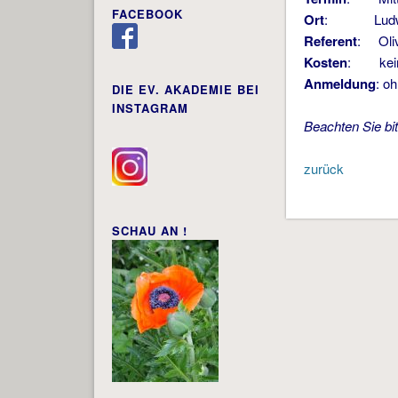
FACEBOOK
Ort
: Ludwigs
Referent
: Oliv
Kosten
: kei
Anmeldung
: o
DIE EV. AKADEMIE BEI
INSTAGRAM
Beachten Sie bi
zurück
SCHAU AN !