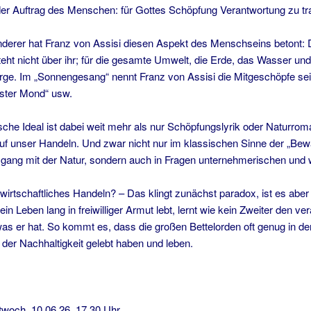
 der Auftrag des Menschen: für Gottes Schöpfung Verantwortung zu tr
derer hat Franz von Assisi diesen Aspekt des Menschseins betont: D
eht nicht über ihr; für die gesamte Umwelt, die Erde, das Wasser und d
Sorge. Im „Sonnengesang“ nennt Franz von Assisi die Mitgeschöpfe se
ster Mond“ usw.
che Ideal ist dabei weit mehr als nur Schöpfungslyrik oder Naturroma
f unser Handeln. Und zwar nicht nur im klassischen Sinne der „Be
g mit der Natur, sondern auch in Fragen unternehmerischen und wi
wirtschaftliches Handeln? – Das klingt zunächst paradox, ist es aber
ein Leben lang in freiwilliger Armut lebt, lernt wie kein Zweiter den
s er hat. So kommt es, dass die großen Bettelorden oft genug in de
 der Nachhaltigkeit gelebt haben und leben.
och, 10.06.26, 17.30 Uhr