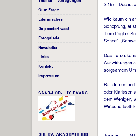
Themen – Anregungen
2,15) – Das ist
Gute Frage
Wie kaum ein an
Literarisches
Schöpfung, er st
Da passiert was!
Tiere trägt er 
Fotogalerie
Sonne“, „Schwe
Newsletter
Das franziskanis
Links
Auswirkungen au
Kontakt
sorgsamem Umgan
Impressum
Bettelorden und 
oder Klarissen s
SAAR-LOR-LUX EVANG.
dem Wenigen, wa
Wirtschaftsethik
DIE EV. AKADEMIE BEI
Termin
: Mittw