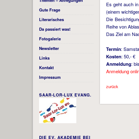
Themen – Anregungen
Es geht auch i
Gute Frage
(einem wichtige
Die Besichtigu
Literarisches
Reihe von Ablass
Da passiert was!
Das Ziel am Nac
Fotogalerie
Newsletter
Termin
: Samsta
Kosten
: 50,- €
Links
Anmeldung
: b
Kontakt
Anmeldung onli
Impressum
zurück
SAAR-LOR-LUX EVANG.
DIE EV. AKADEMIE BEI