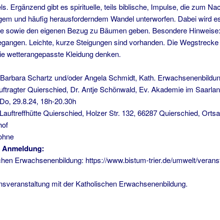
s. Ergänzend gibt es spirituelle, teils biblische, Impulse, die zum 
igem und häufig herausforderndem Wandel unterworfen. Dabei wird e
te sowie den eigenen Bezug zu Bäumen geben. Besondere Hinweise
gangen. Leichte, kurze Steigungen sind vorhanden. Die Wegstrecke be
e wetterangepasste Kleidung denken.
bara Schartz und/oder Angela Schmidt, Kath. Erwachsenenbildung 
ftragter Quierschied, Dr. Antje Schönwald, Ev. Akademie im Saarla
9.8.24, 18h-20.30h
Lauftreffhütte Quierschied, Holzer Str. 132, 66287 Quierschied, Or
hof
ohne
d Anmeldung:
schen Erwachsenenbildung: https://www.bistum-trier.de/umwelt/verans
nsveranstaltung mit der Katholischen Erwachsenenbildung.