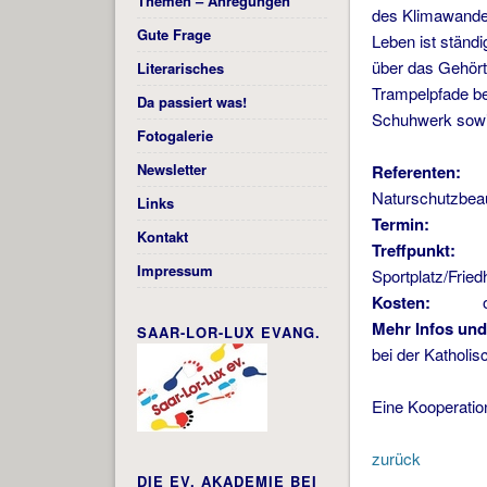
Themen – Anregungen
des Klimawandel
Gute Frage
Leben ist ständ
über das Gehör
Literarisches
Trampelpfade be
Da passiert was!
Schuhwerk sowi
Fotogalerie
Newsletter
Referenten:
Bar
Naturschutzbeau
Links
Termin:
Do, 2
Kontakt
Treffpunkt:
Impressum
Sportplatz/Fried
Kosten:
Mehr Infos un
SAAR-LOR-LUX EVANG.
bei der Katholi
Eine Kooperatio
zurück
DIE EV. AKADEMIE BEI