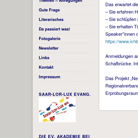
Themen – Anregungen
Das erwartet di
Gute Frage
– Sie erfahren 
– Sie schlüpfen 
Literarisches
– Sie erhalten 
Da passiert was!
Speaker*innen 
Fotogalerie
https://www.ichb
Newsletter
Anmeldungen a
Links
Schafbrücke. In
Kontakt
Impressum
Das Projekt „N
Regionalverband
Erprobungsrau
SAAR-LOR-LUX EVANG.
DIE EV. AKADEMIE BEI