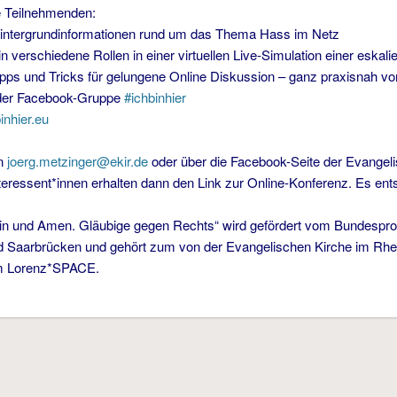
e Teilnehmenden:
Hintergrundinformationen rund um das Thema Hass im Netz
in verschiedene Rollen in einer virtuellen Live-Simulation einer eska
Tipps und Tricks für gelungene Online Diskussion – ganz praxisnah v
der Facebook-Gruppe
#ichbinhier
inhier.eu
n
joerg.metzinger@ekir.de
oder über die Facebook-Seite der Evange
teressent*innen erhalten dann den Link zur Online-Konferenz. Es ent
ein und Amen. Gläubige gegen Rechts“ wird gefördert vom Bundespr
 Saarbrücken und gehört zum von der Evangelischen Kirche im Rhei
m Lorenz*SPACE.