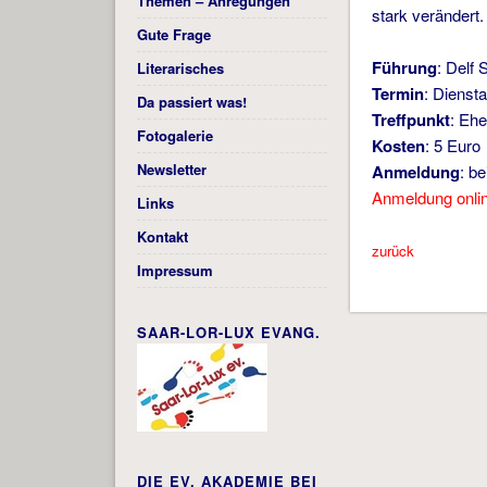
Themen – Anregungen
stark verändert.
Gute Frage
Führung
: Delf 
Literarisches
Termin
: Dienst
Da passiert was!
Treffpunkt
: Eh
Fotogalerie
Kosten
: 5 Euro
Newsletter
Anmeldung
: b
Anmeldung onli
Links
Kontakt
zurück
Impressum
SAAR-LOR-LUX EVANG.
DIE EV. AKADEMIE BEI