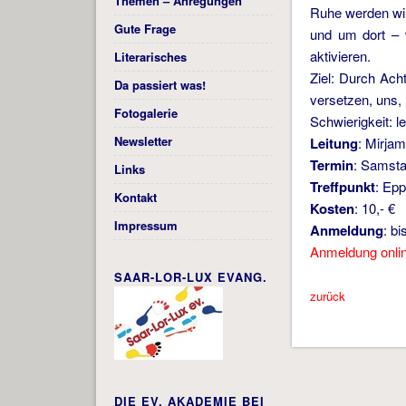
Themen – Anregungen
Ruhe werden wir
Gute Frage
und um dort – 
aktivieren.
Literarisches
Ziel: Durch Ach
Da passiert was!
versetzen, uns
Fotogalerie
Schwierigkeit: l
Newsletter
Leitung
: Mirjam
Termin
: Samsta
Links
Treffpunkt
: Ep
Kontakt
Kosten
: 10,- €
Impressum
Anmeldung
: b
Anmeldung onli
SAAR-LOR-LUX EVANG.
zurück
DIE EV. AKADEMIE BEI