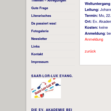
Themen – Anregungen
Weltuntergang 
Gute Frage
Leitung:
Johann
Termin:
Mo, 22.
Literarisches
Ort:
Ev. Akademi
Da passiert was!
Kosten:
keine
Fotogalerie
Anmeldung
: b
Newsletter
Anmeldung
Links
zurück
Kontakt
Impressum
SAAR-LOR-LUX EVANG.
DIE EV. AKADEMIE BEI