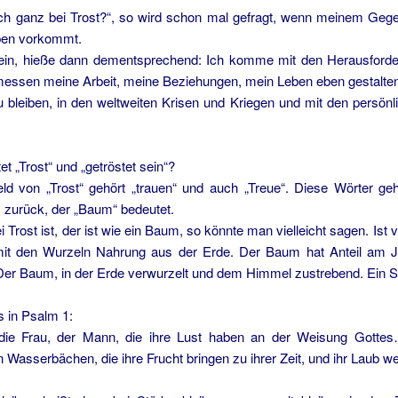
och ganz bei Trost?“, so wird schon mal gefragt, wenn meinem Ge
eben vorkommt.
sein, hieße dann dementsprechend: Ich komme mit den Herausford
essen meine Arbeit, meine Beziehungen, mein Leben eben gestalten
u bleiben, in den weltweiten Krisen und Kriegen und mit den persönli
t „Trost“ und „getröstet sein“?
ld von „Trost“ gehört „trauen“ und auch „Treue“. Diese Wörter g
zurück, der „Baum“ bedeutet.
i Trost ist, der ist wie ein Baum, so könnte man vielleicht sagen. Ist 
mit den Wurzeln Nahrung aus der Erde. Der Baum hat Anteil am 
Der Baum, in der Erde verwurzelt und dem Himmel zustrebend. Ein S
s in Psalm 1:
 die Frau, der Mann, die ihre Lust haben an der Weisung Gott
n Wasserbächen, die ihre Frucht bringen zu ihrer Zeit, und ihr Laub wel