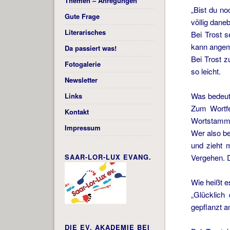
Themen – Anregungen
„Bist du n
Gute Frage
völlig dan
Literarisches
Bei Trost 
kann angem
Da passiert was!
Bei Trost z
Fotogalerie
so leicht.
Newsletter
Was bedeute
Links
Zum Wortfe
Kontakt
Wortstamm 
Impressum
Wer also be
und zieht 
SAAR-LOR-LUX EVANG.
Vergehen. 
Wie heißt e
„Glücklich
gepflanzt a
DIE EV. AKADEMIE BEI