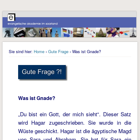
Sie sind hier:
Home
›
Gute Frage
› Was ist Gnade?
Was ist Gnade?
„Du bist ein Gott, der mich sieht“. Dieser Satz
wird Hagar zugeschrieben. Sie wurde in die
Wüste geschickt. Hagar ist die ägyptische Magd
von Sara und Abraham. Sie hat für Sara ein