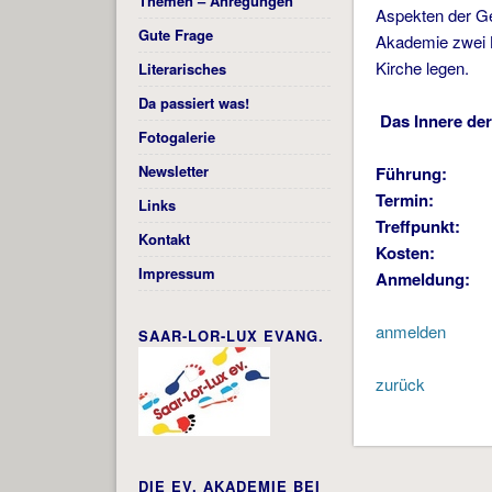
Themen – Anregungen
Aspekten der Ge
Gute Frage
Akademie zwei B
Kirche legen.
Literarisches
Da passiert was!
Das Innere de
Fotogalerie
Newsletter
Führung:
Termin:
Links
Treffpunkt:
Ein
Kontakt
Kosten
Impressum
Anmeldung
anmelden
SAAR-LOR-LUX EVANG.
zurück
DIE EV. AKADEMIE BEI