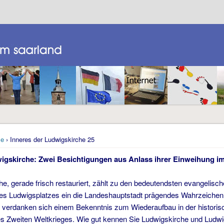
e
› Inneres der Ludwigskirche 25
igskirche: Zwei Besich­tigungen aus Anlass ihrer Einweihung i
he, gerade frisch restauriert, zählt zu den bedeutendsten evangelis
l des Ludwigsplatzes ein die Landeshauptstadt prägendes Wahrzeichen.
g verdanken sich einem Bekenntnis zum Wiederaufbau in der histori
s Zweiten Weltkrieges. Wie gut kennen Sie Ludwigskirche und Ludw