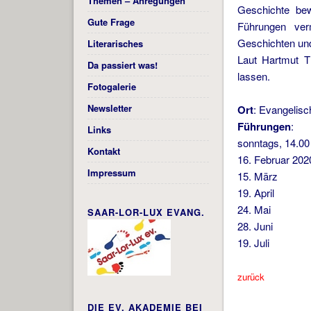
Themen – Anregungen
Geschichte bew
Gute Frage
Führungen verm
Geschichten un
Literarisches
Laut Hartmut T
Da passiert was!
lassen.
Fotogalerie
Newsletter
Ort
: Evangelisc
Führungen
:
Links
sonntags, 14.00
Kontakt
16. Februar 202
Impressum
15. März
19. April
24. Mai
SAAR-LOR-LUX EVANG.
28. Juni
19. Juli
zurück
DIE EV. AKADEMIE BEI