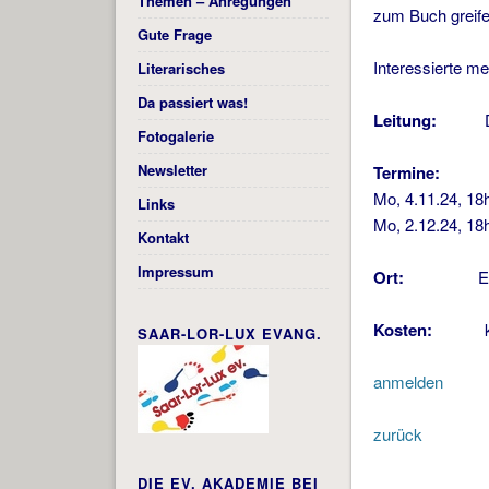
Themen – Anregungen
zum Buch greif
Gute Frage
Interessierte m
Literarisches
Da passiert was!
Leitung:
Dr. An
Fotogalerie
Newsletter
Termine:
Mo, 4.11.24, 18
Links
Mo, 2.12.24, 18
Kontakt
Impressum
Ort:
Evangelis
Kosten:
kei
SAAR-LOR-LUX EVANG.
anmelden
zurück
DIE EV. AKADEMIE BEI