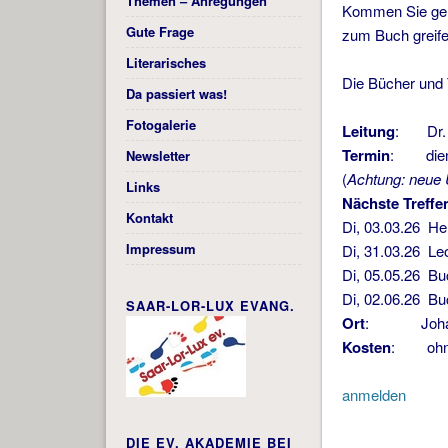
Themen – Anregungen
Kommen Sie gerne
Gute Frage
zum Buch greif
Literarisches
Die Bücher und 
Da passiert was!
Fotogalerie
Leitung
: Dr. 
Termin
: diens
Newsletter
(
Achtung: neue 
Links
Nächste Treffe
Kontakt
Di, 03.03.26 H
Impressum
Di, 31.03.26 Le
Di, 05.05.26 Bu
Di, 02.06.26 Bu
SAAR-LOR-LUX EVANG.
Ort
: Johannes-
Kosten
: ohn
anmelden
DIE EV. AKADEMIE BEI