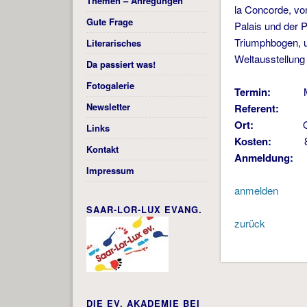
Themen – Anregungen
la Concorde, vo
Gute Frage
Palais und der 
Triumphbogen, u
Literarisches
Weltausstellung
Da passiert was!
Fotogalerie
Termin:
Mittwo
Newsletter
Referent:
Dr. B
Ort:
Online 
Links
Kosten:
8 
Kontakt
Anmeldung:
bi
Impressum
anmelden
SAAR-LOR-LUX EVANG.
zurück
DIE EV. AKADEMIE BEI