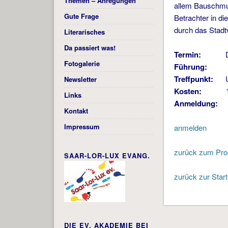
Themen – Anregungen
allem Bauschmuc
Gute Frage
Betrachter in d
durch das Stadtv
Literarisches
Da passiert was!
Termin:
Dienst
Fotogalerie
Führung:
Dr. U
Treffpunkt:
Ula
Newsletter
Kosten:
10 
Links
Anmeldung:
bi
Kontakt
Impressum
anmelden
zurück zum Pr
SAAR-LOR-LUX EVANG.
zurück zur Start
DIE EV. AKADEMIE BEI