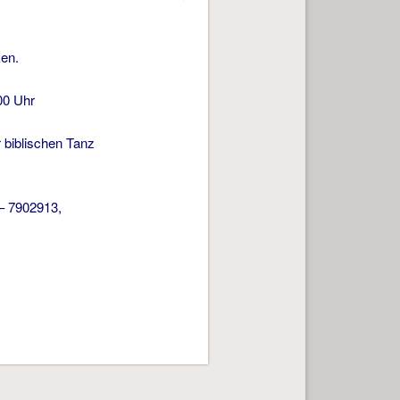
ken.
00 Uhr
 biblischen Tanz
 – 7902913,