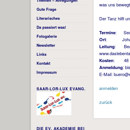
Themen – Anregungen
was uns bewegt 
Gute Frage
Literarisches
Der Tanz hilft 
Da passiert was!
Termine
: Sechs
Fotogalerie
Ort
: Johannes-
Newsletter
Leitung
: Beate
www.daslebent
Links
Kosten
: 48 
Kontakt
Anmeldung
: b
Impressum
E-Mail: buero@
anmelden
SAAR-LOR-LUX EVANG.
zurück
DIE EV. AKADEMIE BEI