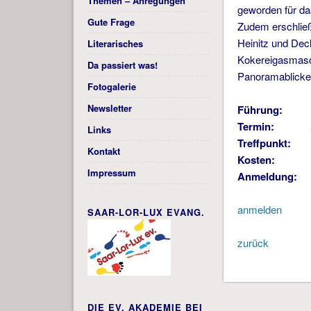
Themen – Anregungen
geworden für das
Gute Frage
Zudem erschließ
Heinitz und Dech
Literarisches
Kokereigasmasch
Da passiert was!
Panoramablicke 
Fotogalerie
Newsletter
Führung:
Termin:
So, 1
Links
Treffpunkt:
Neu
Kontakt
Kosten:
12
Impressum
Anmeldung:
bi
anmelden
SAAR-LOR-LUX EVANG.
zurück
DIE EV. AKADEMIE BEI