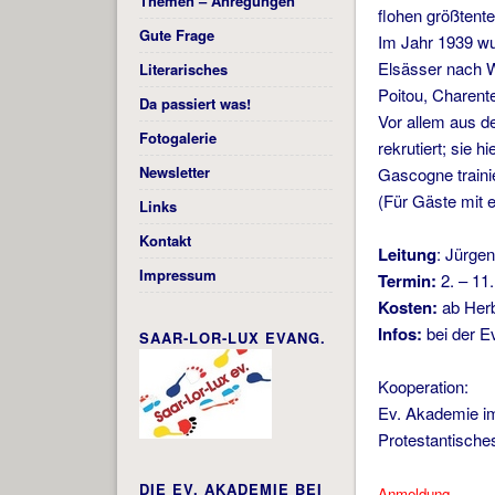
Themen – Anregungen
flohen größtent
Gute Frage
Im Jahr 1939 wu
Elsässer nach W
Literarisches
Poitou, Charent
Da passiert was!
Vor allem aus d
Fotogalerie
rekrutiert; sie 
Newsletter
Gascogne traini
(Für Gäste mit e
Links
Kontakt
Leitung
: Jürge
Impressum
Termin:
2. – 11
Kosten:
ab Herbs
Infos:
bei der E
SAAR-LOR-LUX EVANG.
Kooperation:
Ev. Akademie i
Protestantisch
DIE EV. AKADEMIE BEI
Anmeldung