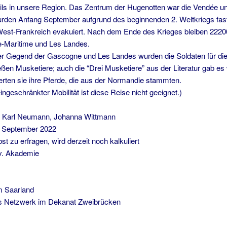
eils in unsere Region. Das Zentrum der Hugenotten war die Vendée u
rden Anfang September aufgrund des beginnenden 2. Weltkriegs fast
est-Frankreich evakuiert. Nach dem Ende des Krieges bleiben 22200
e-Maritime und Les Landes.
er Gegend der Gascogne und Les Landes wurden die Soldaten für die
hießen Musketiere; auch die “Drei Musketiere” aus der Literatur gab es 
erten sie ihre Pferde, die aus der Normandie stammten.
ingeschränkter Mobilität ist diese Reise nicht geeignet.)
n Karl Neumann, Johanna Wittmann
. September 2022
t zu erfragen, wird derzeit noch kalkuliert
v. Akademie
m Saarland
es Netzwerk im Dekanat Zweibrücken