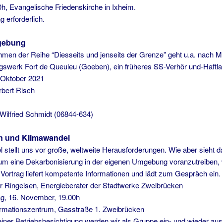
h, Evangelische Friedenskirche in Ixheim.
 erforderlich.
gebung
hmen der Reihe “Diesseits und jenseits der Grenze” geht u.a. nach Ma
gswerk Fort de Queuleu (Goeben), ein früheres SS-Verhör und-Haftl
. Oktober 2021
bert Risch
Wilfried Schmidt (06844-634)
n und Klimawandel
 stellt uns vor große, weltweite Herausforderungen. Wie aber sieht
, um eine Dekarbonisierung in der eigenen Umgebung voranzutreiben, 
Vortrag liefert kompetente Informationen und lädt zum Gespräch ein.
er Ringeisen, Energieberater der Stadtwerke Zweibrücken
g, 16. November, 19.00h
ormationszentrum, Gasstraße 1. Zweibrücken
 einer Betriebsbesichtigung werden wir als Gruppe ein- und wieder au