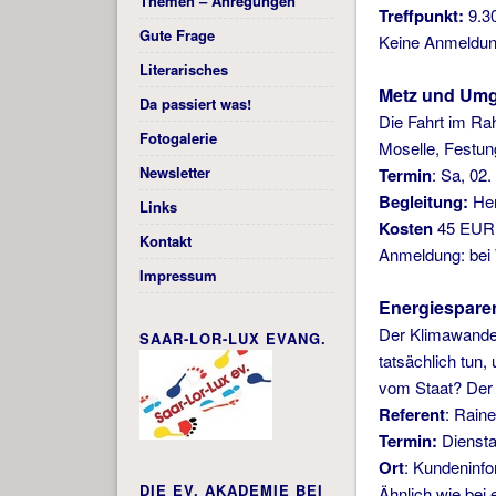
Themen – Anregungen
Treffpunkt:
9.30
Gute Frage
Keine Anmeldung
Literarisches
Metz und Um
Da passiert was!
Die Fahrt im Ra
Fotogalerie
Moselle, Festun
Newsletter
Termin
: Sa, 02
Begleitung:
Her
Links
Kosten
45 EUR
Kontakt
Anmeldung: bei 
Impressum
Energiespare
Der Klimawandel
SAAR-LOR-LUX EVANG.
tatsächlich tun
vom Staat? Der 
Referent
: Rain
Termin:
Diensta
Ort
: Kundeninf
DIE EV. AKADEMIE BEI
Ähnlich wie bei