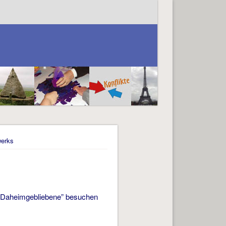
werks
ür Daheimgebliebene” besuchen