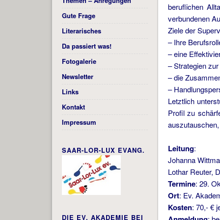
Themen – Anregungen
beruflichen All
Gute Frage
verbundenen Aufg
Ziele der Superv
Literarisches
– Ihre Berufsrol
Da passiert was!
– eine Effektivi
Fotogalerie
– Strategien zu
Newsletter
– die Zusammena
– Handlungspers
Links
Letztlich unters
Kontakt
Profil zu schär
Impressum
auszutauschen, 
Leitung
:
SAAR-LOR-LUX EVANG.
Johanna Wittman
Lothar Reuter, D
Termine
: 29. O
Ort
: Ev. Akadem
Kosten
: 70,- € 
DIE EV. AKADEMIE BEI
Anmeldung
: b