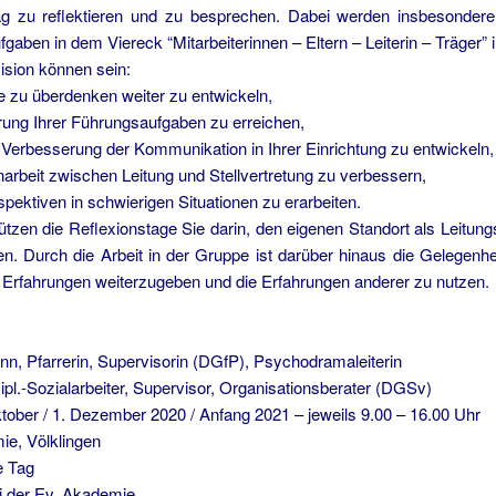
tag zu reflektieren und zu besprechen. Dabei werden insbesondere 
aben in dem Viereck “Mitarbeiterinnen – Eltern – Leiterin – Träger” 
ision können sein:
le zu überdenken weiter zu entwickeln,
erung Ihrer Führungsaufgaben zu erreichen,
r Verbesserung der Kommunikation in Ihrer Einrichtung zu entwickeln,
rbeit zwischen Leitung und Stellvertretung zu verbessern,
pektiven in schwierigen Situationen zu erarbeiten.
tützen die Reflexionstage Sie darin, den eigenen Standort als Leitun
fen. Durch die Arbeit in der Gruppe ist darüber hinaus die Gelegenhe
Erfahrungen weiterzugeben und die Erfahrungen anderer zu nutzen.
n, Pfarrerin, Supervisorin (DGfP), Psychodramaleiterin
ipl.-Sozialarbeiter, Supervisor, Organisationsberater (DGSv)
ktober / 1. Dezember 2020 / Anfang 2021 – jeweils 9.00 – 16.00 Uhr
ie, Völklingen
je Tag
ei der Ev. Akademie