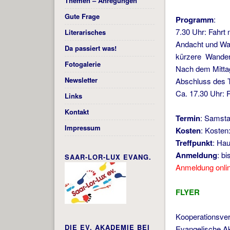
Themen – Anregungen
Gute Frage
Programm
:
7.30 Uhr: Fahrt
Literarisches
Andacht und Wa
Da passiert was!
kürzere Wander
Fotogalerie
Nach dem Mitta
Newsletter
Abschluss des 
Ca. 17.30 Uhr: 
Links
Kontakt
Termin
: Samsta
Impressum
Kosten
: Kosten
Treffpunkt
: Hau
Anmeldung
: b
SAAR-LOR-LUX EVANG.
Anmeldung onli
FLYER
Kooperationsver
DIE EV. AKADEMIE BEI
Evangelische A