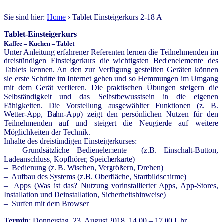
Sie sind hier:
Home
› Tablet Einsteigerkurs 2-18 A
Tablet-Einsteigerkurs
Kaffee – Kuchen – Tablet
Unter Anleitung erfahrener Referenten lernen die Teilnehmenden im
dreistündigen Einsteigerkurs die wichtigsten Bedienelemente des
Tablets kennen. An den zur Verfügung gestellten Geräten können
sie erste Schritte im Internet gehen und so Hemmungen im Umgang
mit dem Gerät verlieren. Die praktischen Übungen steigern die
Selbständigkeit und das Selbstbewusstsein in die eigenen
Fähigkeiten. Die Vorstellung ausgewählter Funktionen (z. B.
Wetter-App, Bahn-App) zeigt den persönlichen Nutzen für den
Teilnehmenden auf und steigert die Neugierde auf weitere
Möglichkeiten der Technik.
Inhalte des dreistündigen Einsteigerkurses:
– Grundsätzliche Bedienelemente (z.B. Einschalt-Button,
Ladeanschluss, Kopfhörer, Speicherkarte)
– Bedienung (z. B. Wischen, Vergrößern, Drehen)
– Aufbau des Systems (z.B. Oberfläche, Startbildschirme)
– Apps (Was ist das? Nutzung vorinstallierter Apps, App-Stores,
Installation und Deinstallation, Sicherheitshinweise)
– Surfen mit dem Browser
Termin
: Donnerstag, 23. August 2018, 14.00 – 17.00 Uhr