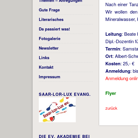
Themen – Anregungen
Nach einer Tanz
Gute Frage
Wir wollen den
Mineralwasser, K
Literarisches
Da passiert was!
Leitung
: Beate
Fotogalerie
Dipl.-Dozentin f
Newsletter
Termin
: Samsta
Ort
: Albert-Sch
Links
Kosten
: 25,- €
Kontakt
Anmeldung
: b
Impressum
Anmeldung onli
Flyer
SAAR-LOR-LUX EVANG.
zurück
DIE EV. AKADEMIE BEI