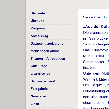
Startseite
Sie sind hier:
Hom
Über uns
„Aus der Kutt
Programm
Die urbanauten
Anmeldung
in Saarbrücke
Datenschutzerklärung
Veranstaltungen
Das Kunstproje
Meldebogen online
Musik (HfM S
Themen – Anregungen
Staatstheater 
Gute Frage
inszeniert.
Unter dem Motto
Literarisches
Wahrheit, Mitein
Da passiert was!
Der Begriff „
Fotogalerie
Durchführung e
Newsletter
den urbanauten 
eines urbanen 
Links
Zuschauer selbs