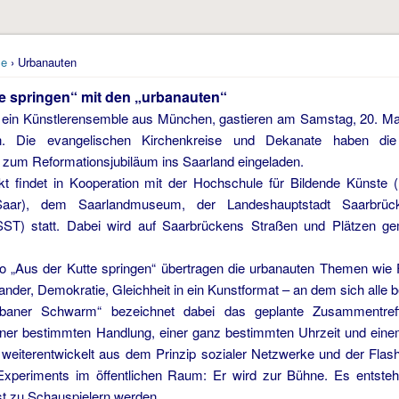
e
› Urbanauten
e springen“ mit den „urbanauten“
, ein Künstlerensemble aus München, gastieren am Samstag, 20. M
n. Die evangelischen Kirchenkreise und Dekanate haben d
 zum Reformationsjubiläum ins Saarland eingeladen.
kt findet in Kooperation mit der Hochschule für Bildende Künste
aar), dem Saarlandmuseum, der Landeshauptstadt Saarbrüc
(SST) statt. Dabei wird auf Saarbrückens Straßen und Plätzen 
 „Aus der Kutte springen“ übertragen die urbanauten Themen wie Fr
ander, Demokratie, Gleichheit in ein Kunstformat – an dem sich alle b
urbaner Schwarm“ bezeichnet dabei das geplante Zusammentre
iner bestimmten Handlung, einer ganz bestimmten Uhrzeit und ei
weiterentwickelt aus dem Prinzip sozialer Netzwerke und der Flash
Experiments im öffentlichen Raum: Er wird zur Bühne. Es entsteh
t zu Schauspielern werden.