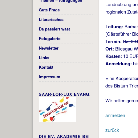
Themen – Anregungen
Landnutzung un
Gute Frage
regionalen Zutat
Literarisches
Leitung:
Barbar
Da passiert was!
(Gästeführer Bi
Fotogalerie
Termin:
Sa, 30.
Newsletter
Ort:
Bliesgau We
Kosten:
10 EUR 
Links
Anmeldung:
bi
Kontakt
Impressum
Eine Kooperatio
des Bistum Tri
SAAR-LOR-LUX EVANG.
Wir helfen gern
anmelden
zurück
DIE EV. AKADEMIE BEI