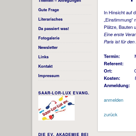
Themen – Anregungen
Gute Frage
In Hinsicht auf 
Literarisches
„Einstimmung“ m
Plätze, Bauten 
Da passiert was!
Eine erste Veran
Fotogalerie
Paris ist für den
Newsletter
Termin:
Mittwo
Links
Referent:
Dr. B
Kontakt
Ort:
Online 
Impressum
Kosten:
8 
Anmeldung:
bi
SAAR-LOR-LUX EVANG.
anmelden
zurück
DIE EV. AKADEMIE BEI