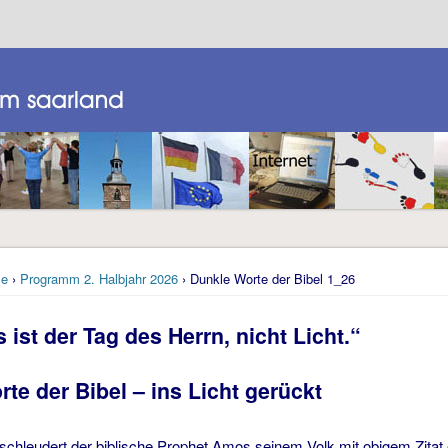
e
›
Programm 2. Halbjahr 2026
› Dunkle Worte der Bibel 1_26
s ist der Tag des Herrn, nicht Licht.“
te der Bibel – ins Licht gerückt
 schleudert der biblische Prophet Amos seinem Volk mit obigem Zita