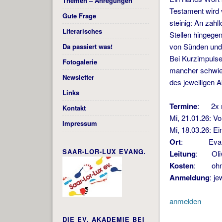
Themen – Anregungen
Testament wird 
Gute Frage
steinig: An zah
Literarisches
Stellen hingege
von Sünden und 
Da passiert was!
Bei Kurzimpulse
Fotogalerie
mancher schwier
Newsletter
des jeweiligen 
Links
Termine
: 2x m
Kontakt
Mi, 21.01.26: V
Impressum
Mi, 18.03.26: Ei
Ort
: Evangeli
SAAR-LOR-LUX EVANG.
Leitung
: Oliv
Kosten
: ohn
Anmeldung
: j
anmelden
DIE EV. AKADEMIE BEI