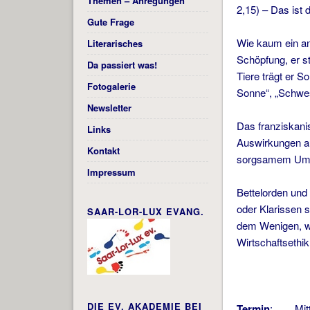
Themen – Anregungen
2,15) – Das ist
Gute Frage
Wie kaum ein an
Literarisches
Schöpfung, er st
Da passiert was!
Tiere trägt er 
Fotogalerie
Sonne“, „Schwe
Newsletter
Das franziskanis
Links
Auswirkungen au
Kontakt
sorgsamem Umgan
Impressum
Bettelorden und 
oder Klarissen s
SAAR-LOR-LUX EVANG.
dem Wenigen, wa
Wirtschaftsethik
DIE EV. AKADEMIE BEI
Termin
: Mittw