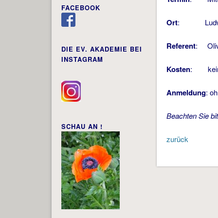
FACEBOOK
Ort
: Ludwigs
Referent
: Oliv
DIE EV. AKADEMIE BEI
INSTAGRAM
Kosten
: kei
Anmeldung
: o
Beachten Sie bi
SCHAU AN !
zurück