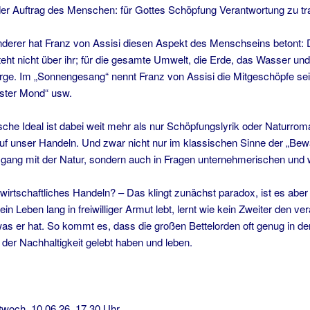
 der Auftrag des Menschen: für Gottes Schöpfung Verantwortung zu tr
derer hat Franz von Assisi diesen Aspekt des Menschseins betont: D
eht nicht über ihr; für die gesamte Umwelt, die Erde, das Wasser und d
Sorge. Im „Sonnengesang“ nennt Franz von Assisi die Mitgeschöpfe se
ster Mond“ usw.
che Ideal ist dabei weit mehr als nur Schöpfungslyrik oder Naturroma
f unser Handeln. Und zwar nicht nur im klassischen Sinne der „Be
g mit der Natur, sondern auch in Fragen unternehmerischen und wi
wirtschaftliches Handeln? – Das klingt zunächst paradox, ist es aber
ein Leben lang in freiwilliger Armut lebt, lernt wie kein Zweiter den
s er hat. So kommt es, dass die großen Bettelorden oft genug in de
 der Nachhaltigkeit gelebt haben und leben.
och, 10.06.26, 17.30 Uhr