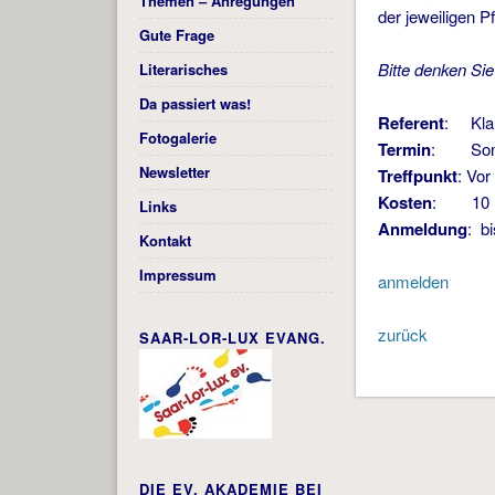
Themen – Anregungen
der jeweiligen 
Gute Frage
Bitte denken Si
Literarisches
Da passiert was!
Referent
: Kla
Fotogalerie
Termin
: Sonnt
Newsletter
Treffpunkt
: Vor
Kosten
: 10 
Links
Anmeldung
: b
Kontakt
Impressum
anmelden
zurück
SAAR-LOR-LUX EVANG.
DIE EV. AKADEMIE BEI